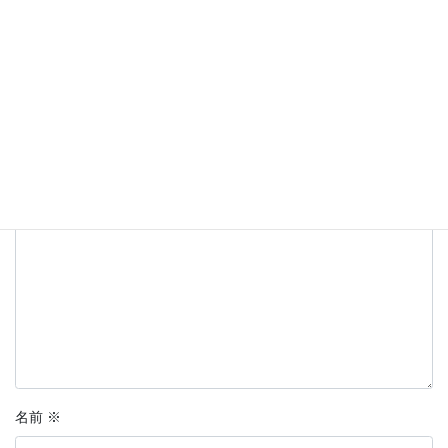
コメントを残す
メールアドレスが公開されることはありません。
※
が付いている
欄は必須項目です
コメント
※
名前
※