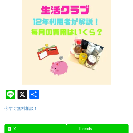
e
Li
X
共
n
有
今すぐ無料相談！
e
Threads
X