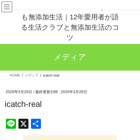
コ
ナ
アバウト母ちゃんの手抜きして
ン
ビ
も無添加生活｜12年愛用者が語
テ
ゲ
ン
ー
る生活クラブと無添加生活のコ
ツ
シ
へ
ョ
ツ
ス
ン
キ
に
ッ
移
メディア
プ
動
HOME
メディア
icatch-real
2026年3月26日
/ 最終更新日時 :
2026年3月26日
icatch-real
Li
X
共
n
有