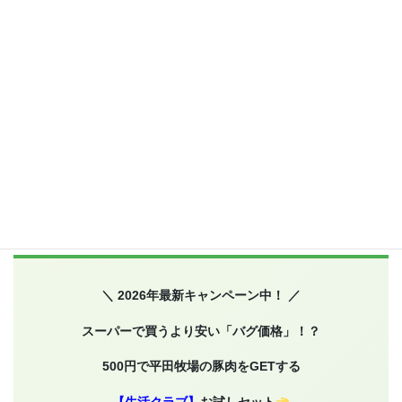
e
Li
X
共
n
有
e
＼ 2026年最新キャンペーン中！ ／
スーパーで買うより安い「バグ価格」！？
500円で平田牧場の豚肉をGETする