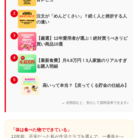
2
注文が「めんどくさい」？続く人と挫折する人
の違い
3
【厳選】12年愛用者が選ぶ！絶対買うべきリピ
買い商品10選
4
【最新食費】月4.8万円！3人家族のリアルすぎ
る購入明細
5
高いって本当？【戻ってくる貯金の仕組み】
→ 全部読むと、安心して資料請求できます♪
「体は食べた物でできている」
12年前、不安だった私が生活クラブを選んで、一番良かっ