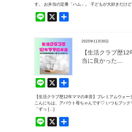
e
す。 お弁当の定番「ハム」。 子どもが大好きだけど
Li
X
共
n
有
e
2025年11月30日
【生活クラブ歴1
当に良かった…
Li
X
共
n
有
【生活クラブ歴12年ママの本音】プレミアムウォー
e
こんにちは、アバウト母ちゃんです♡ いつもブック
「ずっ […]
Li
X
共
n
有