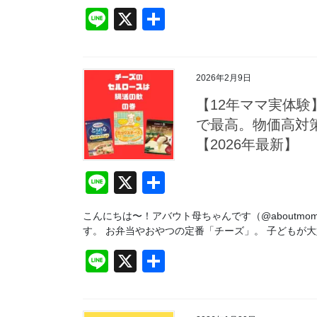
Li
X
共
n
有
e
2026年2月9日
【12年ママ実体
で最高。物価高対策
【2026年最新】
Li
X
共
n
有
こんにちは〜！アバウト母ちゃんです（@aboutmom
e
す。 お弁当やおやつの定番「チーズ」。 子どもが大
Li
X
共
n
有
e