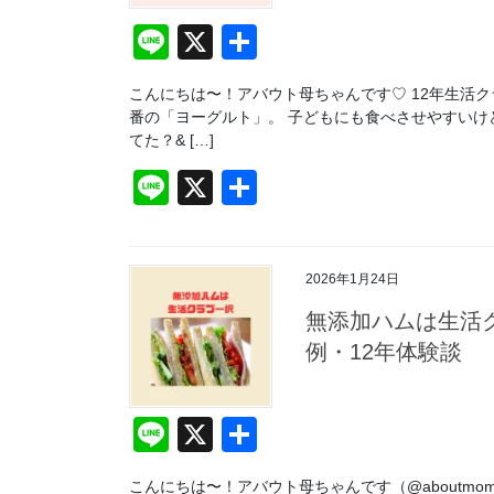
Li
X
共
n
有
こんにちは〜！アバウト母ちゃんです♡ 12年生活
e
番の「ヨーグルト」。 子どもにも食べさせやすい
てた？& […]
Li
X
共
n
有
e
2026年1月24日
無添加ハムは生活
例・12年体験談
Li
X
共
n
有
こんにちは〜！アバウト母ちゃんです（@aboutmom