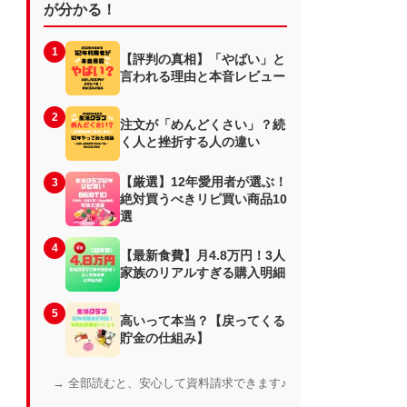
が分かる！
1
【評判の真相】「やばい」と
言われる理由と本音レビュー
2
注文が「めんどくさい」？続
く人と挫折する人の違い
【厳選】12年愛用者が選ぶ！
3
絶対買うべきリピ買い商品10
選
4
【最新食費】月4.8万円！3人
家族のリアルすぎる購入明細
5
高いって本当？【戻ってくる
貯金の仕組み】
→ 全部読むと、安心して資料請求できます♪