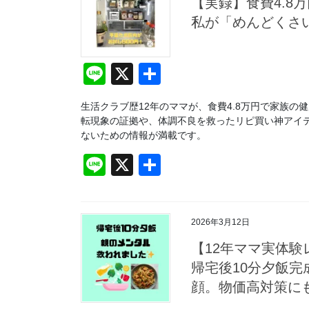
【実録】食費4.8
私が「めんどくさ
Li
X
共
n
有
生活クラブ歴12年のママが、食費4.8万円で家族
e
転現象の証拠や、体調不良を救ったリピ買い神アイテ
ないための情報が満載です。
Li
X
共
n
有
e
2026年3月12日
【12年ママ実体
帰宅後10分夕飯
顔。物価高対策に