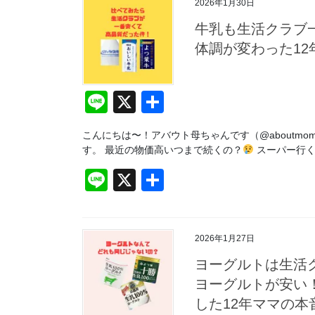
2026年1月30日
牛乳も生活クラブ
体調が変わった12
Li
X
共
n
有
こんにちは〜！アバウト母ちゃんです（@aboutmom
e
す。 最近の物価高いつまで続くの？
スーパー行く
Li
X
共
n
有
e
2026年1月27日
ヨーグルトは生活
ヨーグルトが安い
した12年ママの本