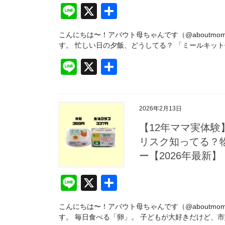
Li
X
共
n
有
こんにちは〜！アバウト母ちゃんです（@aboutmom
e
す。 忙しい日の夕飯、どうしてる？ 「ミールキット
Li
X
共
n
有
e
2026年2月13日
【12年ママ実体
リスク知ってる？物
ー【2026年最新】
Li
X
共
n
有
こんにちは〜！アバウト母ちゃんです（@aboutmom
e
す。 毎日食べる「卵」。 子どもが大好きだけど、市