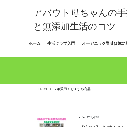
コ
ナ
ン
ビ
アバウト母ちゃんの手
テ
ゲ
ン
ー
と無添加生活のコツ
ツ
シ
へ
ョ
ホーム
生活クラブ入門
オーガニック野菜は体に
ス
ン
キ
に
ッ
移
プ
動
HOME
12年愛用！おすすめ商品
2026年4月28日