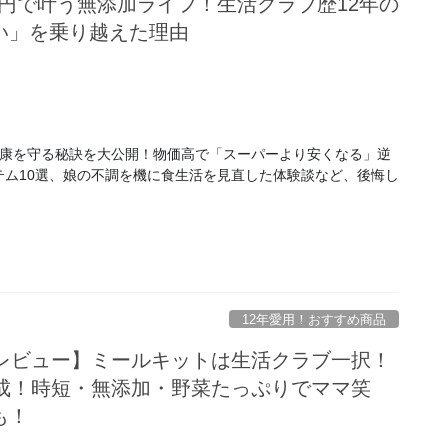
万円で叶う無添加ライフ！生活クラブ歴12年の
い」を乗り越えた理由
の健康を守る秘訣を大公開！物価高で「スーパーより安くなる」逆
ム10選、娘の不調を機に食生活を見直した体験談など、後悔し
12年愛用！おすすめ商品
験レビュー】ミールキットは生活クラブ一択！
完成！時短・無添加・野菜たっぷりでママ笑
も！