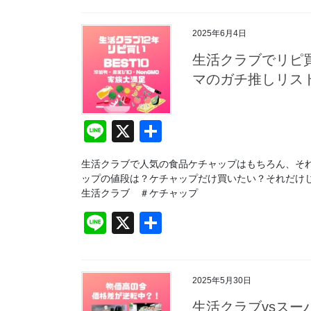
e
2025年6月4日
生活クラブでリピ買
マのガチ推しリスト
Li
X
共
n
有
生活クラブで人気の食品ケチャップはもちろん、そ
e
ップの値段は？ケチャップだけ買いたい？それだけ
生活クラブ ＃ケチャップ
Li
X
共
n
有
e
2025年5月30日
生活クラブvsスー