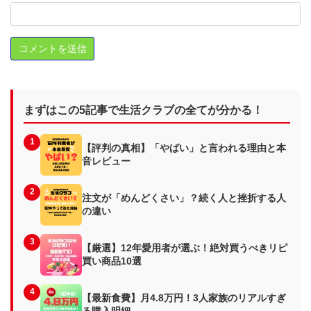
まずはこの5記事で生活クラブの全てが分かる！
1
【評判の真相】「やばい」と言われる理由と本
音レビュー
2
注文が「めんどくさい」？続く人と挫折する人
の違い
3
【厳選】12年愛用者が選ぶ！絶対買うべきリピ
買い商品10選
4
【最新食費】月4.8万円！3人家族のリアルすぎ
る購入明細