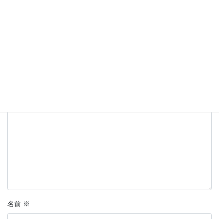
コメントを残す
メールアドレスが公開されることはありません。
※
が付いている
欄は必須項目です
コメント
※
名前
※