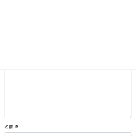
コメントを残す
メールアドレスが公開されることはありません。
※
が付いている
欄は必須項目です
コメント
※
名前
※