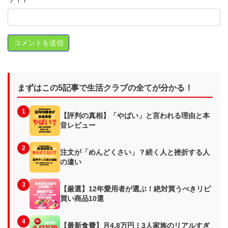
まずはこの5記事で生活クラブの全てが分かる！
1
【評判の真相】「やばい」と言われる理由と本
音レビュー
2
注文が「めんどくさい」？続く人と挫折する人
の違い
3
【厳選】12年愛用者が選ぶ！絶対買うべきリピ
買い商品10選
4
【最新食費】月4.8万円！3人家族のリアルすぎ