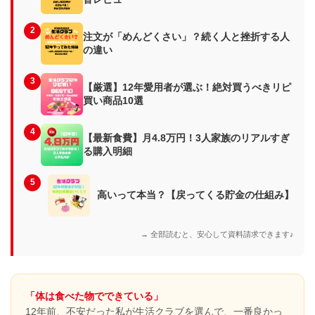
2
注文が「めんどくさい」？続く人と挫折する人
の違い
3
【厳選】12年愛用者が選ぶ！絶対買うべきリピ
買い商品10選
4
【最新食費】月4.8万円！3人家族のリアルすぎ
る購入明細
5
高いって本当？【戻ってくる貯金の仕組み】
→ 全部読むと、安心して資料請求できます♪
「体は食べた物でできている」
12年前、不安だった私が生活クラブを選んで、一番良かっ