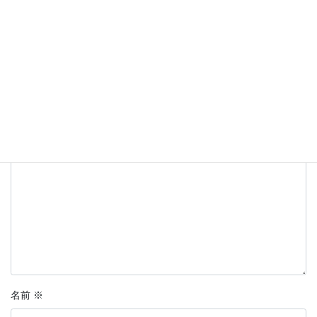
コメントを残す
メールアドレスが公開されることはありません。
※
が付いている
欄は必須項目です
コメント
※
名前
※