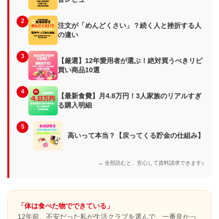
2
注文が「めんどくさい」？続く人と挫折する人
の違い
3
【厳選】12年愛用者が選ぶ！絶対買うべきリピ
買い商品10選
4
【最新食費】月4.8万円！3人家族のリアルすぎ
る購入明細
5
高いって本当？【戻ってくる貯金の仕組み】
→ 全部読むと、安心して資料請求できます♪
「体は食べた物でできている」
12年前、不安だった私が生活クラブを選んで、一番良かっ