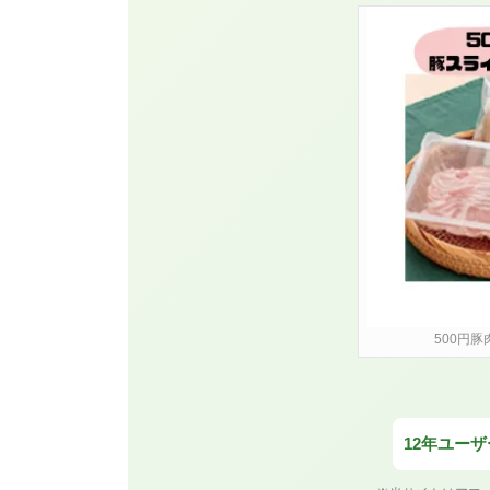
500円豚
12年ユー