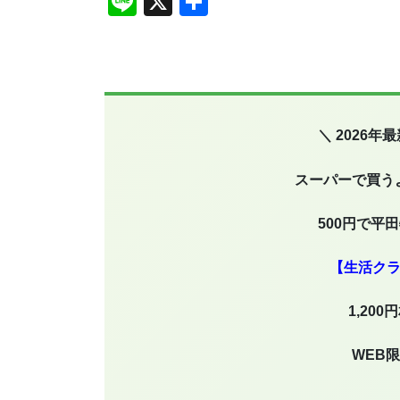
Li
X
共
n
有
e
＼ 2026
スーパーで買う
500円で平
【生活ク
1,20
WEB限