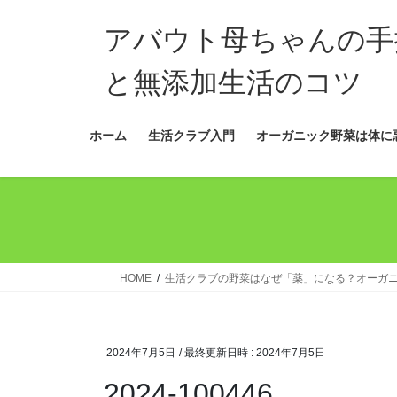
コ
ナ
ン
ビ
アバウト母ちゃんの手
テ
ゲ
ン
ー
と無添加生活のコツ
ツ
シ
へ
ョ
ホーム
生活クラブ入門
オーガニック野菜は体に
ス
ン
キ
に
ッ
移
プ
動
HOME
生活クラブの野菜はなぜ「薬」になる？オーガ
2024年7月5日
/ 最終更新日時 :
2024年7月5日
2024-100446