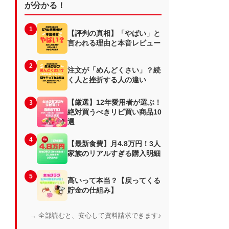
が分かる！
1
【評判の真相】「やばい」と
言われる理由と本音レビュー
2
注文が「めんどくさい」？続
く人と挫折する人の違い
【厳選】12年愛用者が選ぶ！
3
絶対買うべきリピ買い商品10
選
4
【最新食費】月4.8万円！3人
家族のリアルすぎる購入明細
5
高いって本当？【戻ってくる
貯金の仕組み】
→ 全部読むと、安心して資料請求できます♪