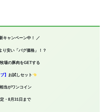
年最新キャンペーン中！ ／
より安い「バグ価格」！？
田牧場の豚肉をGETする
ラブ】
お試しセット
0円相当がワンコイン
定・8月31日まで