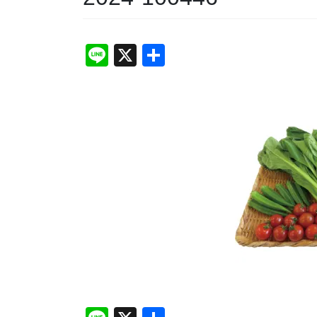
Li
X
共
n
有
e