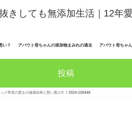
抜きしても無添加生活｜12年
悪い？
アバウト母ちゃんの添加物まみれの過去
アバウト母ちゃん
投稿
ニック野菜の驚きの健康効果と賢い選び方
2024-100446