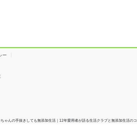
シー
ま
バウト母ちゃんの手抜きしても無添加生活｜12年愛用者が語る生活クラブと無添加生活のコツ All Ri
Powered by
WordPress
with
Lightning Theme
&
VK All in One Expansion Unit