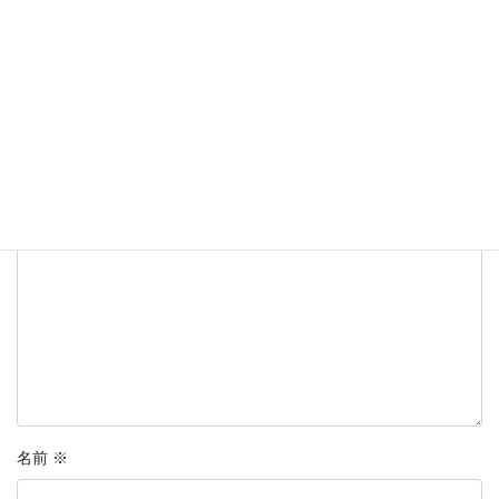
コメントを残す
メールアドレスが公開されることはありません。
※
が付いている
欄は必須項目です
コメント
※
名前
※