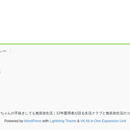
シー
ま
バウト母ちゃんの手抜きしても無添加生活｜12年愛用者が語る生活クラブと無添加生活のコツ All Ri
Powered by
WordPress
with
Lightning Theme
&
VK All in One Expansion Unit