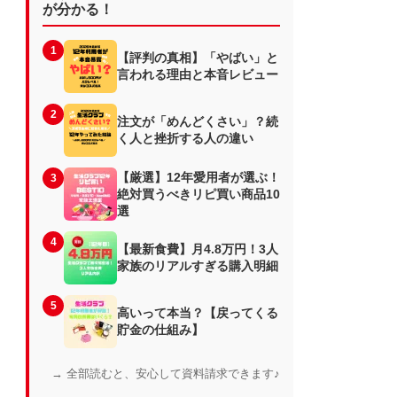
が分かる！
1
【評判の真相】「やばい」と
言われる理由と本音レビュー
2
注文が「めんどくさい」？続
く人と挫折する人の違い
【厳選】12年愛用者が選ぶ！
3
絶対買うべきリピ買い商品10
選
4
【最新食費】月4.8万円！3人
家族のリアルすぎる購入明細
5
高いって本当？【戻ってくる
貯金の仕組み】
→ 全部読むと、安心して資料請求できます♪