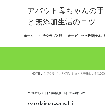
コ
ナ
ン
ビ
アバウト母ちゃんの手
テ
ゲ
ン
ー
と無添加生活のコツ
ツ
シ
へ
ョ
ホーム
生活クラブ入門
オーガニック野菜は体に
ス
ン
キ
に
ッ
移
プ
動
HOME
生活クラブでリピ買いしまくる美味しい食品10選
2026年3月25日
/ 最終更新日時 :
2026年3月25日
cooking-sushi