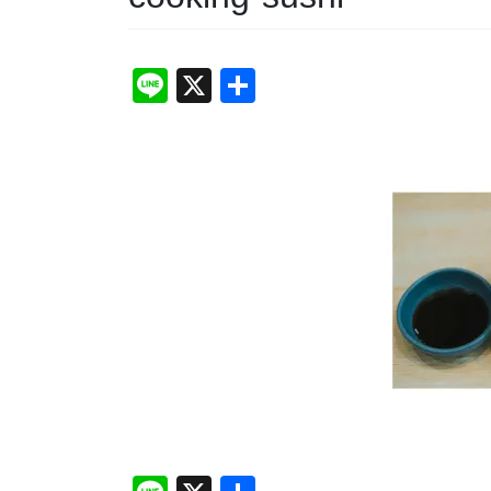
Li
X
共
n
有
e