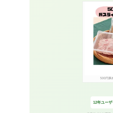
500円豚
12年ユー