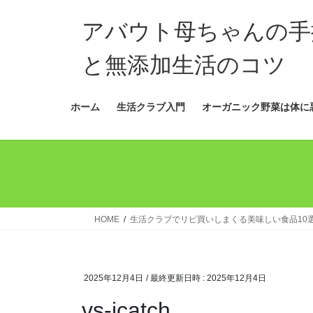
コ
ナ
ン
ビ
アバウト母ちゃんの手
テ
ゲ
ン
ー
と無添加生活のコツ
ツ
シ
へ
ョ
ホーム
生活クラブ入門
オーガニック野菜は体に
ス
ン
キ
に
ッ
移
プ
動
HOME
生活クラブでリピ買いしまくる美味しい食品10選
2025年12月4日
/ 最終更新日時 :
2025年12月4日
vs-icatch