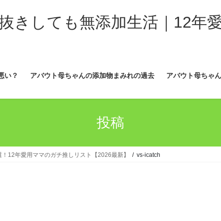
抜きしても無添加生活｜12年
悪い？
アバウト母ちゃんの添加物まみれの過去
アバウト母ちゃん
投稿
！12年愛用ママのガチ推しリスト【2026最新】
vs-icatch