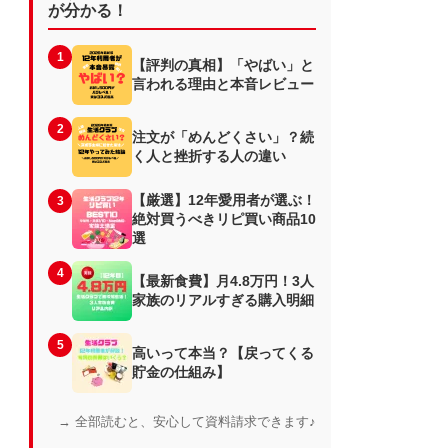
が分かる！
1
【評判の真相】「やばい」と
言われる理由と本音レビュー
2
注文が「めんどくさい」？続
く人と挫折する人の違い
【厳選】12年愛用者が選ぶ！
3
絶対買うべきリピ買い商品10
選
4
【最新食費】月4.8万円！3人
家族のリアルすぎる購入明細
5
高いって本当？【戻ってくる
貯金の仕組み】
→ 全部読むと、安心して資料請求できます♪