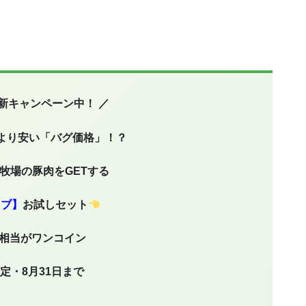
年最新キャンペーン中！ ／
より安い「バグ価格」！？
田牧場の豚肉をGETする
ラブ】
お試しセット
0円相当がワンコイン
定・8月31日まで