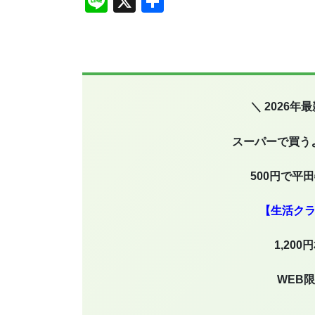
Li
X
共
n
有
e
＼ 2026
スーパーで買う
500円で平
【生活ク
1,20
WEB限