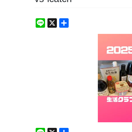
Li
X
共
n
有
e