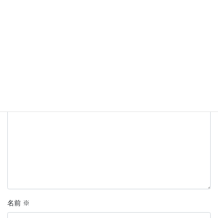
コメントを残す
メールアドレスが公開されることはありません。
※
が付いている
欄は必須項目です
コメント
※
名前
※