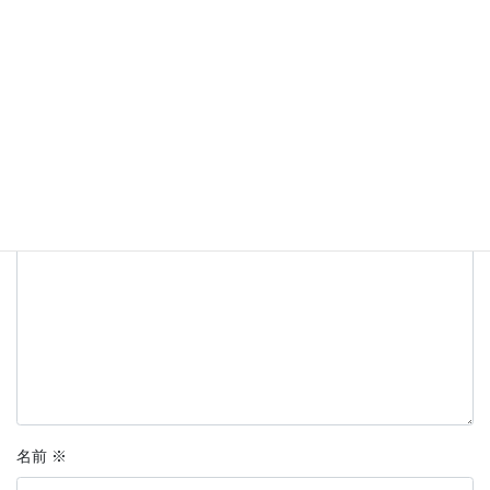
コメントを残す
メールアドレスが公開されることはありません。
※
が付いている
欄は必須項目です
コメント
※
名前
※