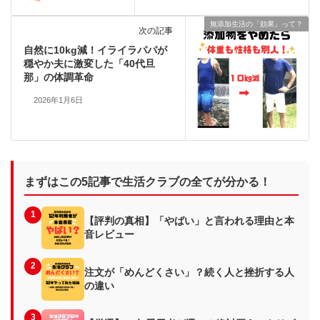
無添加生活の「効果」って？
次の記事
自然に10kg減！イライラパパが
穏やか夫に激変した「40代旦
那」の体調革命
2026年1月6日
まずはこの5記事で生活クラブの全てが分かる！
1
【評判の真相】「やばい」と言われる理由と本
音レビュー
2
注文が「めんどくさい」？続く人と挫折する人
の違い
3