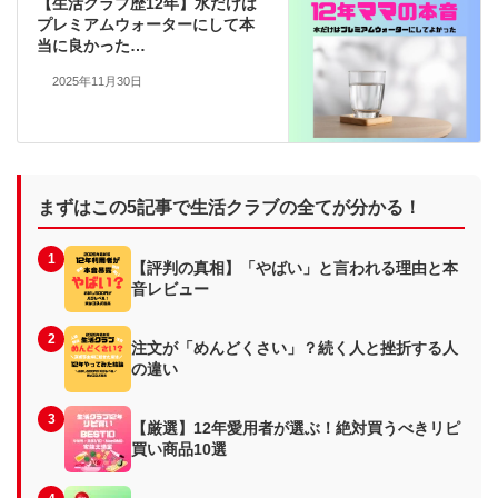
【生活クラブ歴12年】水だけは
プレミアムウォーターにして本
当に良かった…
2025年11月30日
まずはこの5記事で生活クラブの全てが分かる！
1
【評判の真相】「やばい」と言われる理由と本
音レビュー
2
注文が「めんどくさい」？続く人と挫折する人
の違い
3
【厳選】12年愛用者が選ぶ！絶対買うべきリピ
買い商品10選